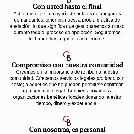
Con usted hasta el final
¿Cómo puedo saber
A diferencia de la mayoría de bufetes de abogados
quién es responsable de
demandantes, tenemos nuestra propia práctica de
apelación, lo que significa que gestionaremos su caso
un accidente de camión?
durante todo el proceso de apelación. Seguiremos
luchando hasta que el caso termine.
Lidiar con un seguro comercial no
siempre es fácil, pero primero,
debe identificar a la aseguradora
Compromiso con nuestra comunidad
que es responsable de los daños.
Creemos en la importancia de retribuir a nuestra
En los accidentes comerciales,
comunidad. Ofrecemos servicios legales
pro bono
(sin
no siempre es la cobertura del
costo) a aquellos que no pueden permitirse contratar
representación legal. También apoyamos a
conductor la que se activará.
organizaciones benéficas locales donando nuestro
Dependiendo de las
tiempo, dinero y experiencia.
circunstancias del accidente,
su caso puede ir al:
Con nosotros, es personal
Seguro comercial del