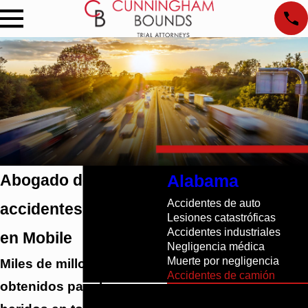
Abogado de
Alabama
Accidentes de auto
accidentes de camión
Lesiones catastróficas
Accidentes industriales
en Mobile
Negligencia médica
Muerte por negligencia
Miles de millones
Accidentes de camión
obtenidos para los
NO SE CONFORME
CON MENOS