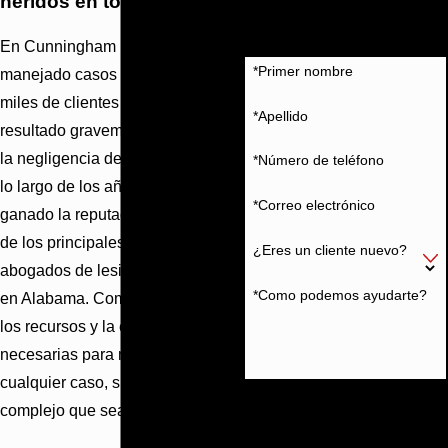
heridos en todo Alabama
Espere más con Cunningham
Bounds
En Cunningham Bounds, hemos
*Primer nombre
manejado casos en nombre de
miles de clientes que han
*Apellido
resultado gravemente heridos por
la negligencia de otra persona. A
*Número de teléfono
lo largo de los años, nos hemos
*Correo electrónico
ganado la reputación de ser uno
de los principales bufetes de
¿Eres un cliente nuevo?
abogados de lesiones personales
*Como podemos ayudarte?
en Alabama. Como tal, tenemos
los recursos y la experiencia
necesarias para manejar
cualquier caso, sin importar lo
Al enviar, acepta ser contactado
complejo que sea.
acerca de su solicitud y otra
información utilizando tecnología