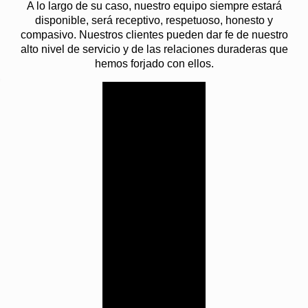
conductor
A lo largo de su caso, nuestro equipo siempre estará
Seguro comercial de la
disponible, será receptivo, respetuoso, honesto y
compañía que emplea al
compasivo. Nuestros clientes pueden dar fe de nuestro
conductor
alto nivel de servicio y de las relaciones duraderas que
hemos forjado con ellos.
Seguro del fabricante
Determinar quién debe pagar
Trabaje con
puede ser un proceso prolongado
nuestros
porque si una aseguradora puede
encontrar una razón para pasar el
abogados
gasto a otra persona, ciertamente
litigantes en
lo hará.
Alabama
¿Cómo puedo negociar
un acuerdo con el seguro
Cunningham
después de un
Bounds tiene un
accidente?
historial de