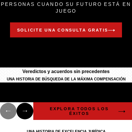
PERSONAS CUANDO SU FUTURO ESTÁ EN
JUEGO
SOLICITE UNA CONSULTA GRATIS
Veredictos y acuerdos sin precedentes
UNA HISTORIA DE BÚSQUEDA DE LA MÁXIMA COMPENSACIÓN
$12.100 millones
EL MAYOR DERRAME DE PETRÓLEO EN
ALTA MAR DE LA HISTORIA DE EE. UU.
EXPLORA TODOS LOS
ÉXITOS
La experiencia de Cunningham Bounds
UNA HISTORIA DE EXCELENCIA JURÍDICA