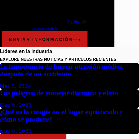
solicitud y otra información utilizando tecnología
automatizada. La frecuencia de los mensajes
varía. Se pueden aplicar tarifas de mensajes y
datos. Envía STOP para cancelar.
Política de
uso aceptable
ENVIAR INFORMACIÓN
Líderes en la industria
EXPLORE NUESTRAS NOTICIAS Y ARTÍCULOS RECIENTES
La importancia de buscar atención médica
después de un accidente
Mar 1, 2024
Los peligros de manejar distraído y ebrio
Dec 5, 2023
¿Qué es la cirugía en el lugar equivocado y
cómo se produce?
Nov 8, 2023