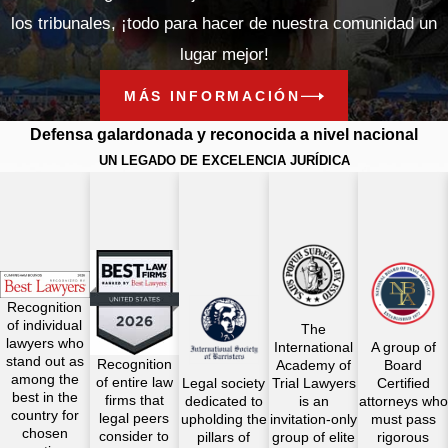
los tribunales, ¡todo para hacer de nuestra comunidad un
lugar mejor!
MÁS INFORMACIÓN
Defensa galardonada y reconocida a nivel nacional
UN LEGADO DE EXCELENCIA JURÍDICA
Recognition
of individual
The
lawyers who
International
A group of
stand out as
Recognition
Academy of
Board
among the
of entire law
Legal society
Trial Lawyers
Certified
best in the
firms that
dedicated to
is an
attorneys who
country for
legal peers
upholding the
invitation-only
must pass
chosen
consider to
pillars of
group of elite
rigorous