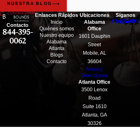
NUESTRA BLOG
Enlasces Rápidos
Ubicaciones
Síganos
Inicio
Alabama
Contacto
Quiénes somos
Office
844-395-
Nuestro equipo
1601 Dauphin
0062
Alabama
Street
Atlanta
Mobile, AL
Blogs
Contacto
36604
Mapa y
Direcciones
Atlanta Office
3500 Lenox
Road
Suite 1610
Atlanta, GA
30326
Mapa y
Direcciones