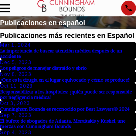
Publicaciones en español
Publicaciones más recientes en Español
Mar 1, 2024
La importancia de buscar atención médica después de un
accidente
Dec 5, 2023
Los peligros de manejar distraído y ebrio
Nov 8, 2023
¿Qué es la cirugía en el lugar equivocado y cómo se produce?
Oct 11, 2023
Responsabilizar a los hospitales: ¿quién puede ser responsable
por negligencia médica?
Oct 3, 2023
Cunningham Bounds es reconocido por Best Lawyers® 2024
Sep 7, 2023
El bufete de abogados de Atlanta, Moraitakis y Kushel, une
fuerzas con Cunningham Bounds
Sep 4, 2023