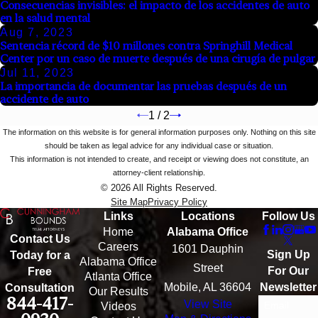
Consecuencias invisibles: el impacto de los accidentes de auto
en la salud mental
Aug 7, 2023
Sentencia récord de $10 millones contra Springhill Medical
Center por un caso de muerte después de una cirugía de pulgar
Jul 11, 2023
La importancia de documentar las pruebas después de un
accidente de auto
1
/
2
The information on this website is for general information purposes only. Nothing on this site
should be taken as legal advice for any individual case or situation.
This information is not intended to create, and receipt or viewing does not constitute, an
attorney-client relationship.
© 2026 All Rights Reserved.
Site Map
Privacy Policy
Links
Locations
Follow Us
Home
Alabama Office
Contact Us
Careers
1601 Dauphin
Sign Up
Today for a
Alabama Office
Street
For Our
Free
Atlanta Office
Mobile, AL 36604
Newsletter
Consultation
Our Results
844-417-
View Site
Email
Videos