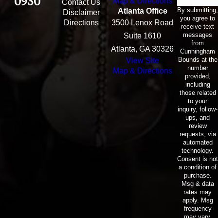
0930
Map & Directions
Contact Us
By submitting,
Atlanta Office
Disclaimer
you agree to
Directions
3500 Lenox Road
receive text
messages
Suite 1610
from
Atlanta, GA 30326
Cunningham
Bounds at the
View Site
number
Map & Directions
provided,
including
those related
to your
inquiry, follow-
ups, and
review
requests, via
automated
technology.
Consent is not
a condition of
purchase.
Msg & data
rates may
apply. Msg
frequency
may vary.