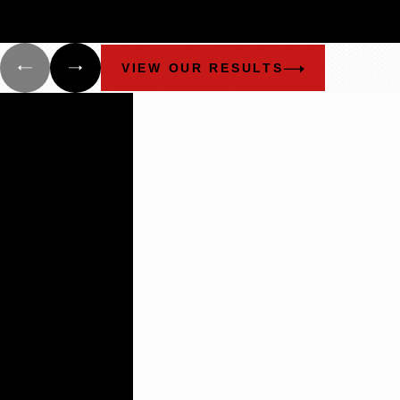
VIEW OUR RESULTS
Building
Lasting
Relationships
There are not
many plaintiff’s
firms that
impress the
way these guys
do.
- Benchmark Litigation:
The Definitive Guide to
Americas Leading