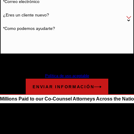
*Correo electrónico
¿Eres un cliente nuevo?
*Como podemos ayudarte?
Al enviar, acepta ser contactado acerca de su solicitud y otra información
utilizando tecnología automatizada. La frecuencia de los mensajes varía. Se
pueden aplicar tarifas de mensajes y datos. Envía STOP para cancelar.
Política de uso aceptable
ENVIAR INFORMACIÓN
Millions Paid to our Co-Counsel Attorneys Across the Nati
$12.1 Billion
BIGGEST OFFSHORE SPILL IN U.S. HISTO
Cunningham Bounds filed many lawsuits in Alabama and Flori
on behalf of different groups that have been damaged as a resul
the explosion of the Deepwater Horizon and the oil spill.