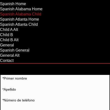
Spanish Home
Spanish Alabama Home
Spanish Alabama Child
Spanish Atlanta Home
Spanish Atlanta Child
Child A Alt
Child B
Child B Alt
General
Spanish General
General Alt
Contact
NO SE CONFORME CON MENOS
Espere más con Cunningham Bounds
*Primer nombre
*Apellido
*Número de teléfono