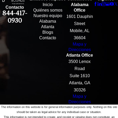
Inicio
Alabama
Contacto
Quiénes somos
Office
844-417-
Nuestro equipo
1601 Dauphin
0930
Alabama
Street
Atlanta
Mobile, AL
Blogs
Contacto
36604
Mapa y
Direcciones
Atlanta Office
3500 Lenox
Road
Suite 1610
Atlanta, GA
30326
Mapa y
Direcciones
The information on this website is for general information purposes only. Nothing on this site
should be taken as legal advice for any individual case or situation.
This information is not intended to create, and receipt or viewing does not constitute, an