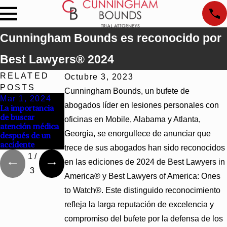
Cunningham Bounds es reconocido por
Best Lawyers® 2024
RELATED
Octubre 3, 2023
POSTS
Cunningham Bounds, un bufete de
Mar 1, 2024
Dec 5, 2023
Nov 8, 2023
abogados líder en lesiones personales con
La importancia
Los peligros de
¿Qué es la cirugía
de buscar
manejar distraído
en el lugar
oficinas en Mobile, Alabama y Atlanta,
atención médica
y ebrio
equivocado y
Georgia, se enorgullece de anunciar que
después de un
cómo se
accidente
produce?
trece de sus abogados han sido reconocidos
1
/
en las ediciones de 2024 de Best Lawyers in
3
America® y Best Lawyers of America: Ones
to Watch®. Este distinguido reconocimiento
refleja la larga reputación de excelencia y
compromiso del bufete por la defensa de los